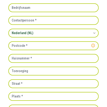
Bedrijfsnaam
Contactpersoon
Land
Postcode
Huisnummer
Toevoeging
Straat
Plaats
E-mailadres