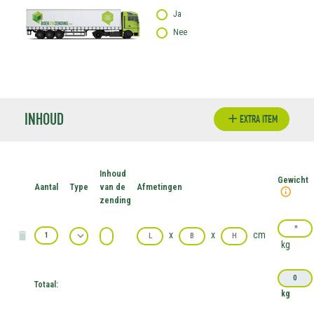
Ja
Nee
INHOUD
EXTRA ITEM
Inhoud
Gewicht
Aantal
Type
van de
Afmetingen
zending
x
x
cm
kg
Totaal:
kg