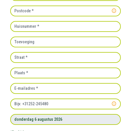
Postcode
Huisnummer
Toevoeging
Straat
Plaats
E-mailadres
Telefoonnummer
Afhaaldatum